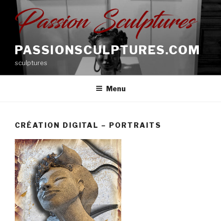
Aller
au
contenu
principal
PASSIONSCULPTURES.COM
sculptures
Menu
CRÉATION DIGITAL – PORTRAITS